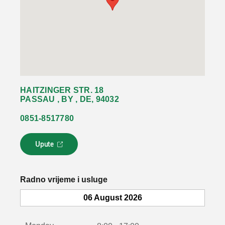
HAITZINGER STR. 18
PASSAU , BY , DE, 94032
0851-8517780
Upute
L
i
n
k
Radno vrijeme i usluge
s
e
06 August 2026
o
t