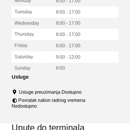
Monday
v
8:00 - 17:00
a
Tuesday
8:00 - 17:00
r
a
Wednesday
8:00 - 17:00
u
n
Thursday
8:00 - 17:00
o
v
Friday
8:00 - 17:00
o
m
Saturday
9:00 - 12:00
p
r
Sunday
8:00
o
z
Usluge
o
r
Usluge preuzimanja Dostupno
u
Povratak nakon radnog vremena
Nedostupno
Upute do terminala