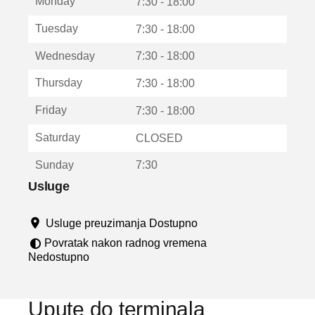
Monday
v
7:30 - 18:00
a
Tuesday
7:30 - 18:00
r
a
Wednesday
7:30 - 18:00
u
n
Thursday
7:30 - 18:00
o
v
Friday
7:30 - 18:00
o
m
Saturday
CLOSED
p
r
Sunday
7:30
o
z
Usluge
o
r
Usluge preuzimanja Dostupno
u
Povratak nakon radnog vremena
Nedostupno
Upute do terminala