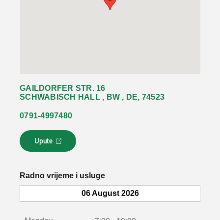
GAILDORFER STR. 16
SCHWABISCH HALL , BW , DE, 74523
0791-4997480
Upute
L
i
n
k
Radno vrijeme i usluge
s
e
06 August 2026
o
t