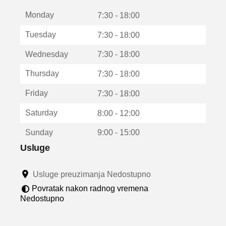
t
Monday
v
7:30 - 18:00
a
Tuesday
7:30 - 18:00
r
a
Wednesday
7:30 - 18:00
u
n
Thursday
7:30 - 18:00
o
v
Friday
7:30 - 18:00
o
m
Saturday
8:00 - 12:00
p
r
Sunday
9:00 - 15:00
o
z
Usluge
o
r
Usluge preuzimanja Nedostupno
u
Povratak nakon radnog vremena
Nedostupno