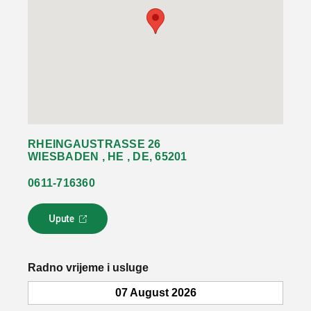
RHEINGAUSTRASSE 26
WIESBADEN , HE , DE, 65201
0611-716360
Upute
L
i
n
k
Radno vrijeme i usluge
s
e
07 August 2026
o