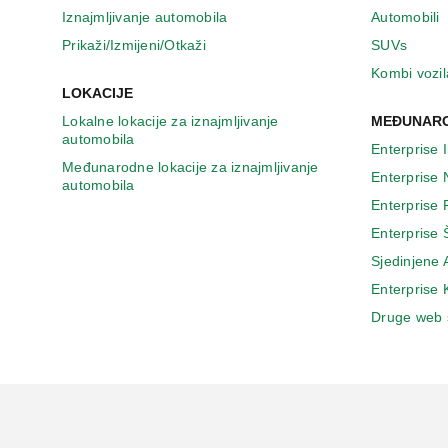
n
Iznajmljivanje automobila
Automobili
o
v
Prikaži/Izmijeni/Otkaži
SUVs
o
Kombi vozil
m
LOKACIJE
p
Lokalne lokacije za iznajmljivanje
MEĐUNARO
r
automobila
o
Enterprise 
z
Međunarodne lokacije za iznajmljivanje
Enterprise
o
automobila
r
Enterprise
u
Enterprise 
Sjedinjene
Enterprise
Druge web 