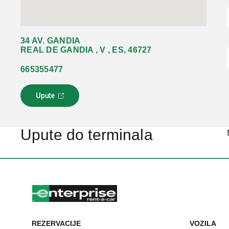
34 AV. GANDIA
REAL DE GANDIA , V , ES, 46727
665355477
Upute
L
i
n
k
Upute do terminala
s
e
o
t
v
a
r
a
u
REZERVACIJE
VOZILA