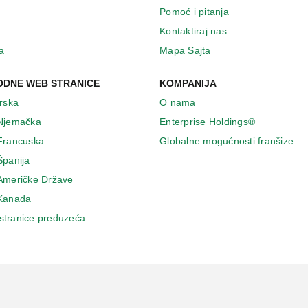
Pomoć i pitanja
Kontaktiraj nas
a
Mapa Sajta
DNE WEB STRANICE
KOMPANIJA
Irska
O nama
 Njemačka
Enterprise Holdings®
 Francuska
Globalne mogućnosti franšize
Španija
 Američke Države
 Κanada
stranice preduzeća