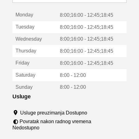
o
t
Monday
v
8:00;16:00 - 12:45;18:45
a
Tuesday
8:00;16:00 - 12:45;18:45
r
a
Wednesday
8:00;16:00 - 12:45;18:45
u
n
Thursday
8:00;16:00 - 12:45;18:45
o
v
Friday
8:00;16:00 - 12:45;18:45
o
m
Saturday
8:00 - 12:00
p
r
Sunday
8:00 - 12:00
o
z
Usluge
o
r
Usluge preuzimanja Dostupno
u
Povratak nakon radnog vremena
Nedostupno