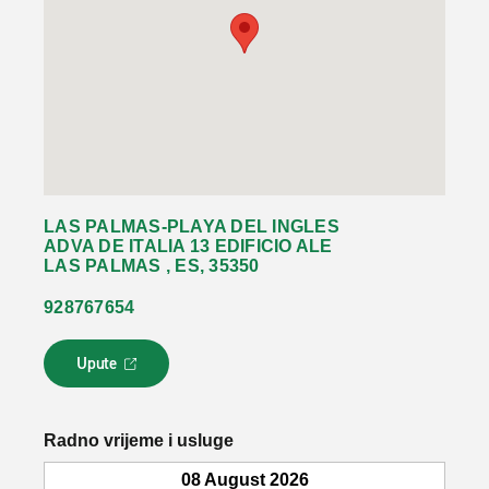
LAS PALMAS-PLAYA DEL INGLES
ADVA DE ITALIA 13 EDIFICIO ALE
LAS PALMAS , ES, 35350
928767654
Upute
L
i
n
k
Radno vrijeme i usluge
s
e
08 August 2026