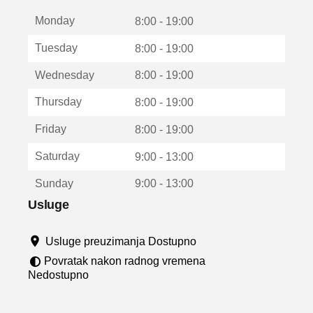
t
Monday
v
8:00 - 19:00
a
Tuesday
8:00 - 19:00
r
a
Wednesday
8:00 - 19:00
u
n
Thursday
8:00 - 19:00
o
v
Friday
8:00 - 19:00
o
m
Saturday
9:00 - 13:00
p
r
Sunday
9:00 - 13:00
o
z
Usluge
o
r
Usluge preuzimanja Dostupno
u
Povratak nakon radnog vremena
Nedostupno