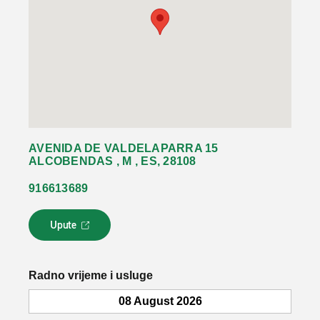
AVENIDA DE VALDELAPARRA 15
ALCOBENDAS , M , ES, 28108
916613689
Upute
L
i
n
k
Radno vrijeme i usluge
s
e
08 August 2026
o