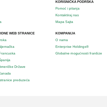
KORISNIČKA PODRŠKA
Pomoć i pitanja
Kontaktiraj nas
a
Mapa Sajta
DNE WEB STRANICE
KOMPANIJA
Irska
O nama
 Njemačka
Enterprise Holdings®
 Francuska
Globalne mogućnosti franšize
Španija
 Američke Države
 Κanada
stranice preduzeća