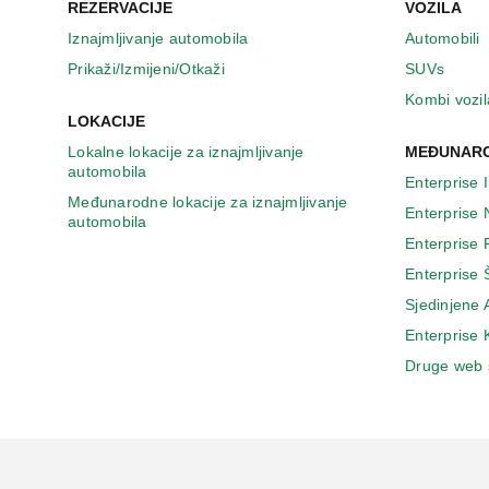
u
REZERVACIJE
VOZILA
n
Iznajmljivanje automobila
Automobili
o
v
Prikaži/Izmijeni/Otkaži
SUVs
o
Kombi vozil
m
LOKACIJE
p
Lokalne lokacije za iznajmljivanje
MEĐUNARO
r
automobila
o
Enterprise 
z
Međunarodne lokacije za iznajmljivanje
Enterprise
o
automobila
r
Enterprise
u
Enterprise 
Sjedinjene
Enterprise
Druge web 