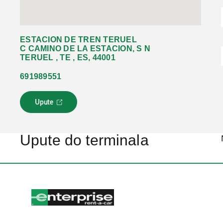
ESTACION DE TREN TERUEL
C CAMINO DE LA ESTACION, S N
TERUEL , TE , ES, 44001
691989551
Upute
L
i
n
k
Upute do terminala
s
e
o
t
v
a
r
a