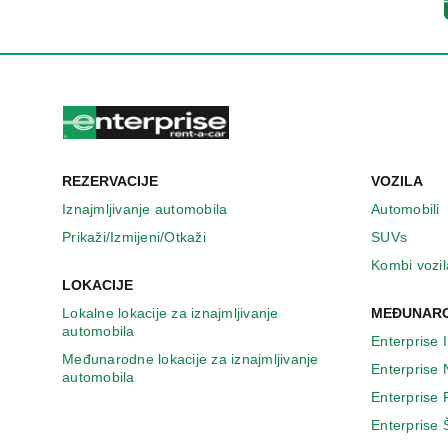
n
o
v
o
m
p
r
o
z
REZERVACIJE
VOZILA
o
r
Iznajmljivanje automobila
Automobili
u
Prikaži/Izmijeni/Otkaži
SUVs
Kombi vozil
LOKACIJE
Lokalne lokacije za iznajmljivanje
MEĐUNARO
automobila
Enterprise 
Međunarodne lokacije za iznajmljivanje
Enterprise
automobila
Enterprise
Enterprise 