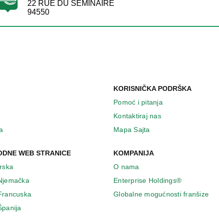
22 RUE DU SEMINAIRE
94550
KORISNIČKA PODRŠKA
Pomoć i pitanja
Kontaktiraj nas
a
Mapa Sajta
DNE WEB STRANICE
KOMPANIJA
Irska
O nama
 Njemačka
Enterprise Holdings®
 Francuska
Globalne mogućnosti franšize
Španija