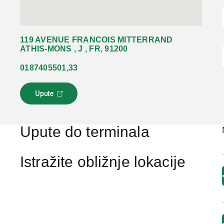
119 AVENUE FRANCOIS MITTERRAND
ATHIS-MONS , J , FR, 91200
0187405501,33
Upute
L
i
n
k
Upute do terminala
s
e
o
Istražite obližnje lokacije
t
v
a
r
a
u