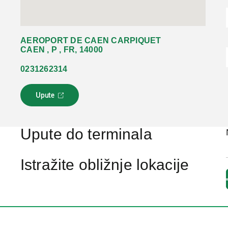
AEROPORT DE CAEN CARPIQUET
CAEN , P , FR, 14000
0231262314
Upute
L
i
n
k
Upute do terminala
s
e
o
Istražite obližnje lokacije
t
v
a
r
a
u