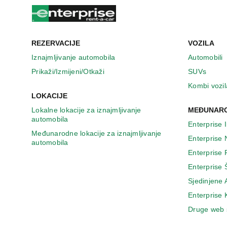
n
o
v
o
m
REZERVACIJE
VOZILA
p
Iznajmljivanje automobila
Automobili
r
Prikaži/Izmijeni/Otkaži
SUVs
o
z
Kombi vozil
o
LOKACIJE
r
Lokalne lokacije za iznajmljivanje
MEĐUNARO
u
automobila
Enterprise 
Međunarodne lokacije za iznajmljivanje
Enterprise
automobila
Enterprise
Enterprise 
Sjedinjene
Enterprise
Druge web 