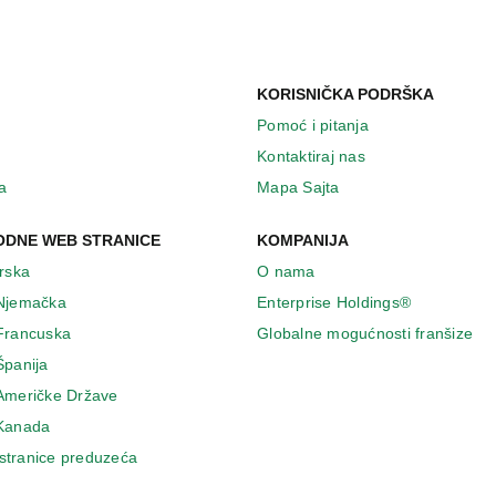
KORISNIČKA PODRŠKA
Pomoć i pitanja
Kontaktiraj nas
a
Mapa Sajta
DNE WEB STRANICE
KOMPANIJA
Irska
O nama
 Njemačka
Enterprise Holdings®
 Francuska
Globalne mogućnosti franšize
Španija
 Američke Države
 Κanada
stranice preduzeća