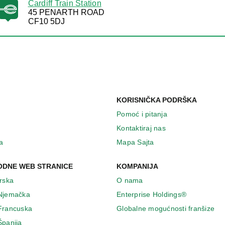
Cardiff Train Station
45 PENARTH ROAD
CF10 5DJ
KORISNIČKA PODRŠKA
Pomoć i pitanja
Kontaktiraj nas
a
Mapa Sajta
DNE WEB STRANICE
KOMPANIJA
Irska
O nama
 Njemačka
Enterprise Holdings®
 Francuska
Globalne mogućnosti franšize
Španija