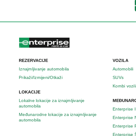
u
n
o
v
o
m
p
r
o
z
REZERVACIJE
VOZILA
o
r
Iznajmljivanje automobila
Automobili
u
Prikaži/Izmijeni/Otkaži
SUVs
Kombi vozil
LOKACIJE
Lokalne lokacije za iznajmljivanje
MEĐUNARO
automobila
Enterprise 
Međunarodne lokacije za iznajmljivanje
Enterprise
automobila
Enterprise
Enterprise 