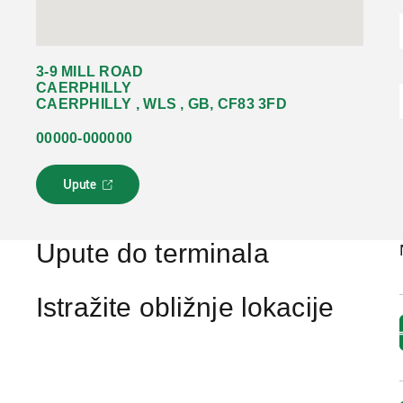
3-9 MILL ROAD
CAERPHILLY
CAERPHILLY , WLS , GB, CF83 3FD
00000-000000
Upute
L
i
n
k
Upute do terminala
s
e
o
Istražite obližnje lokacije
t
v
a
r
a