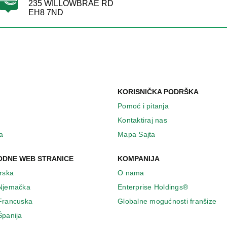
235 WILLOWBRAE RD
EH8 7ND
KORISNIČKA PODRŠKA
Pomoć i pitanja
Kontaktiraj nas
a
Mapa Sajta
DNE WEB STRANICE
KOMPANIJA
Irska
O nama
 Njemačka
Enterprise Holdings®
 Francuska
Globalne mogućnosti franšize
Španija