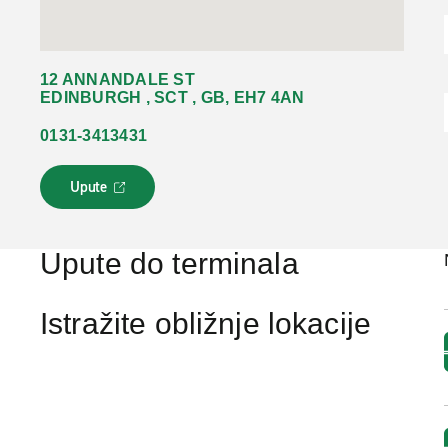
12 ANNANDALE ST
EDINBURGH , SCT , GB, EH7 4AN
0131-3413431
Upute
L
i
n
k
Upute do terminala
s
e
o
Istražite obližnje lokacije
t
v
a
r
a
u