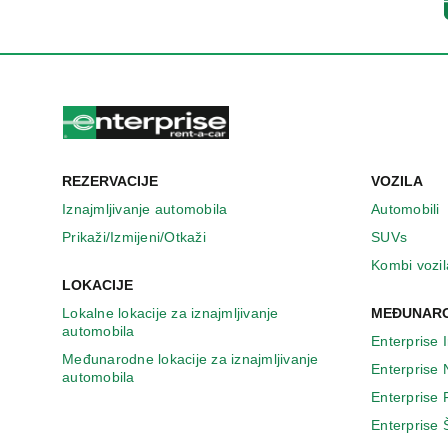
n
o
v
o
m
p
r
o
z
REZERVACIJE
VOZILA
o
r
Iznajmljivanje automobila
Automobili
u
Prikaži/Izmijeni/Otkaži
SUVs
Kombi vozil
LOKACIJE
Lokalne lokacije za iznajmljivanje
MEĐUNARO
automobila
Enterprise 
Međunarodne lokacije za iznajmljivanje
Enterprise
automobila
Enterprise
Enterprise 