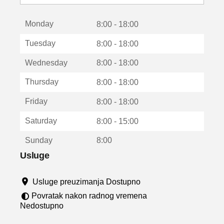
o
t
Monday
v
8:00 - 18:00
a
Tuesday
8:00 - 18:00
r
a
Wednesday
8:00 - 18:00
u
n
Thursday
8:00 - 18:00
o
v
Friday
8:00 - 18:00
o
m
Saturday
8:00 - 15:00
p
r
Sunday
8:00
o
z
Usluge
o
r
Usluge preuzimanja Dostupno
u
Povratak nakon radnog vremena
Nedostupno