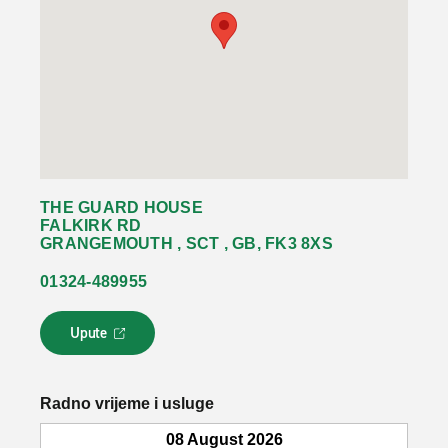
THE GUARD HOUSE
FALKIRK RD
GRANGEMOUTH , SCT , GB, FK3 8XS
01324-489955
Upute
L
i
n
k
Radno vrijeme i usluge
s
e
08 August 2026