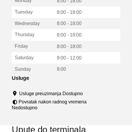
Monday
v
8:00 - 18:00
a
Tuesday
8:00 - 18:00
r
a
Wednesday
8:00 - 18:00
u
n
Thursday
8:00 - 18:00
o
v
Friday
8:00 - 18:00
o
m
Saturday
9:00 - 12:00
p
r
Sunday
8:00
o
z
Usluge
o
r
Usluge preuzimanja Dostupno
u
Povratak nakon radnog vremena
Nedostupno
Upute do terminala