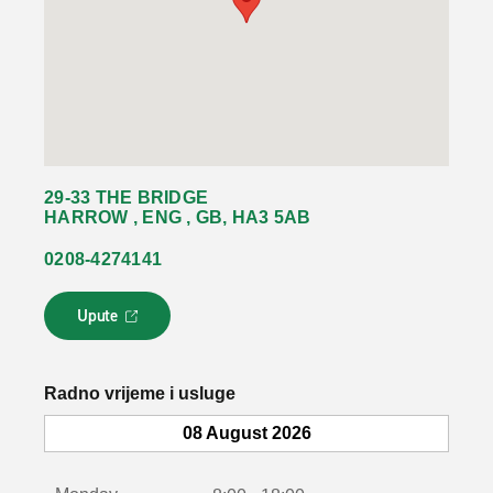
29-33 THE BRIDGE
HARROW , ENG , GB, HA3 5AB
0208-4274141
Upute
L
i
n
k
Radno vrijeme i usluge
s
e
08 August 2026
o
t