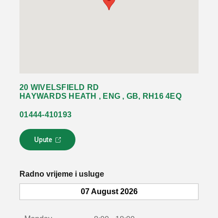
20 WIVELSFIELD RD
HAYWARDS HEATH , ENG , GB, RH16 4EQ
01444-410193
Upute
L
i
n
k
Radno vrijeme i usluge
s
e
07 August 2026
o
t