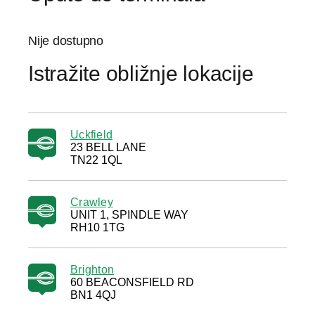
Nije dostupno
Istražite obližnje lokacije
Uckfield
23 BELL LANE
TN22 1QL
Crawley
UNIT 1, SPINDLE WAY
RH10 1TG
Brighton
60 BEACONSFIELD RD
BN1 4QJ