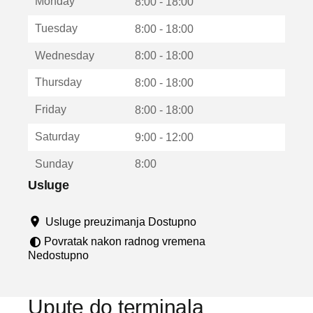
Monday
v
8:00 - 18:00
a
Tuesday
8:00 - 18:00
r
a
Wednesday
8:00 - 18:00
u
n
Thursday
8:00 - 18:00
o
v
Friday
8:00 - 18:00
o
m
Saturday
9:00 - 12:00
p
r
Sunday
8:00
o
z
Usluge
o
r
Usluge preuzimanja Dostupno
u
Povratak nakon radnog vremena
Nedostupno
Upute do terminala