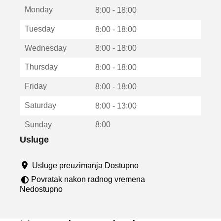
t
Monday
v
8:00 - 18:00
a
Tuesday
8:00 - 18:00
r
a
Wednesday
8:00 - 18:00
u
n
Thursday
8:00 - 18:00
o
v
Friday
8:00 - 18:00
o
m
Saturday
8:00 - 13:00
p
r
Sunday
8:00
o
z
Usluge
o
r
Usluge preuzimanja Dostupno
u
Povratak nakon radnog vremena
Nedostupno