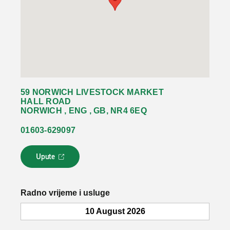
59 NORWICH LIVESTOCK MARKET
HALL ROAD
NORWICH , ENG , GB, NR4 6EQ
01603-629097
Upute
L
i
n
k
Radno vrijeme i usluge
s
e
10 August 2026
o