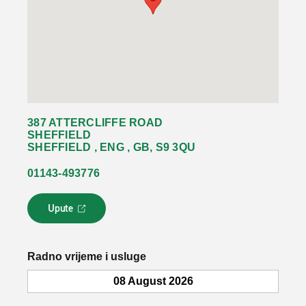
387 ATTERCLIFFE ROAD
SHEFFIELD
SHEFFIELD , ENG , GB, S9 3QU
01143-493776
Upute
L
i
n
k
Radno vrijeme i usluge
s
e
08 August 2026
o