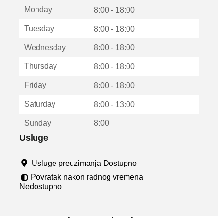
t
Monday
v
8:00 - 18:00
a
Tuesday
8:00 - 18:00
r
a
Wednesday
8:00 - 18:00
u
n
Thursday
8:00 - 18:00
o
v
Friday
8:00 - 18:00
o
m
Saturday
8:00 - 13:00
p
r
Sunday
8:00
o
z
Usluge
o
r
Usluge preuzimanja Dostupno
u
Povratak nakon radnog vremena
Nedostupno