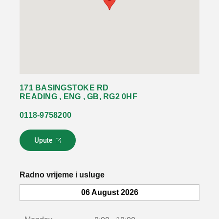
171 BASINGSTOKE RD
READING , ENG , GB, RG2 0HF
0118-9758200
Upute
L
i
n
k
Radno vrijeme i usluge
s
e
06 August 2026
o
t