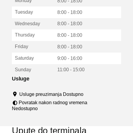
Monday
v
8:00 - 18:00
a
Tuesday
8:00 - 18:00
r
a
Wednesday
8:00 - 18:00
u
n
Thursday
8:00 - 18:00
o
v
Friday
8:00 - 18:00
o
m
Saturday
9:00 - 16:00
p
r
Sunday
11:00 - 15:00
o
z
Usluge
o
r
Usluge preuzimanja Dostupno
u
Povratak nakon radnog vremena
Nedostupno
Upute do terminala