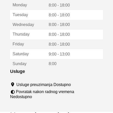
t
Monday
v
8:00 - 18:00
a
Tuesday
8:00 - 18:00
r
a
Wednesday
8:00 - 18:00
u
n
Thursday
8:00 - 18:00
o
v
Friday
8:00 - 18:00
o
m
Saturday
9:00 - 13:00
p
r
Sunday
8:00
o
z
Usluge
o
r
Usluge preuzimanja Dostupno
u
Povratak nakon radnog vremena
Nedostupno