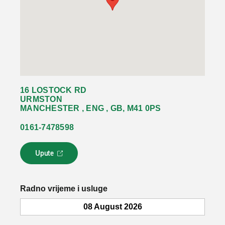
16 LOSTOCK RD
URMSTON
MANCHESTER , ENG , GB, M41 0PS
0161-7478598
Upute
L
i
n
k
Radno vrijeme i usluge
s
e
08 August 2026
o