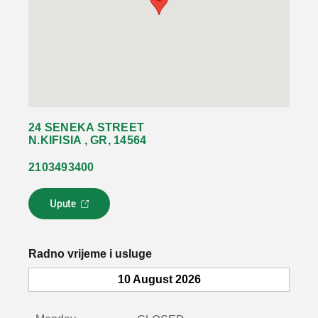
24 SENEKA STREET
N.KIFISIA , GR, 14564
2103493400
Upute
L
i
n
k
Radno vrijeme i usluge
s
e
10 August 2026
o
t