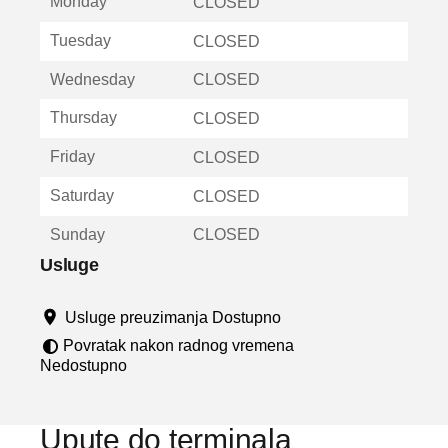
Monday
v
CLOSED
a
Tuesday
CLOSED
r
a
Wednesday
CLOSED
u
n
Thursday
CLOSED
o
v
Friday
CLOSED
o
m
Saturday
CLOSED
p
r
Sunday
CLOSED
o
z
Usluge
o
r
Usluge preuzimanja Dostupno
u
Povratak nakon radnog vremena
Nedostupno
Upute do terminala