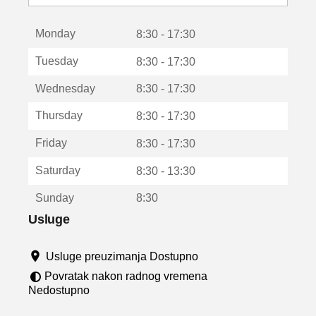
o
t
Monday
v
8:30 - 17:30
a
Tuesday
8:30 - 17:30
r
a
Wednesday
8:30 - 17:30
u
n
Thursday
8:30 - 17:30
o
v
Friday
8:30 - 17:30
o
m
Saturday
8:30 - 13:30
p
r
Sunday
8:30
o
z
Usluge
o
r
Usluge preuzimanja Dostupno
u
Povratak nakon radnog vremena
Nedostupno