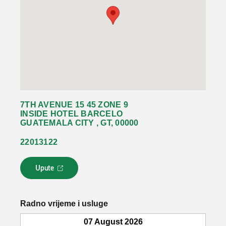
7TH AVENUE 15 45 ZONE 9
INSIDE HOTEL BARCELO
GUATEMALA CITY , GT, 00000
22013122
Upute
L
i
n
k
Radno vrijeme i usluge
s
e
07 August 2026