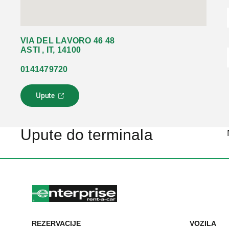
VIA DEL LAVORO 46 48
ASTI , IT, 14100
0141479720
Upute
L
i
n
k
Upute do terminala
s
e
o
t
v
a
r
a
u
REZERVACIJE
VOZILA