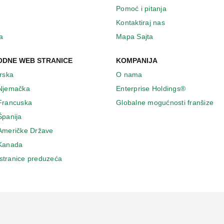
Pomoć i pitanja
Kontaktiraj nas
a
Mapa Sajta
DNE WEB STRANICE
KOMPANIJA
Irska
O nama
 Njemačka
Enterprise Holdings®
 Francuska
Globalne mogućnosti franšize
Španija
 Američke Države
 Κanada
stranice preduzeća