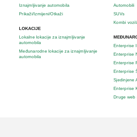
n
Iznajmljivanje automobila
Automobili
o
v
Prikaži/Izmijeni/Otkaži
SUVs
o
Kombi vozil
m
LOKACIJE
p
Lokalne lokacije za iznajmljivanje
MEĐUNARO
r
automobila
o
Enterprise 
z
Međunarodne lokacije za iznajmljivanje
Enterprise
o
automobila
r
Enterprise
u
Enterprise 
Sjedinjene
Enterprise
Druge web 