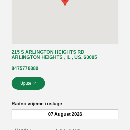
215 S ARLINGTON HEIGHTS RD
ARLINGTON HEIGHTS , IL , US, 60005
8475778880
Upute
L
i
n
k
Radno vrijeme i usluge
s
e
07 August 2026
o
t