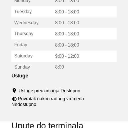
Monday
v
8:00 - 18:00
a
Tuesday
8:00 - 18:00
r
a
Wednesday
8:00 - 18:00
u
n
Thursday
8:00 - 18:00
o
v
Friday
8:00 - 18:00
o
m
Saturday
9:00 - 12:00
p
r
Sunday
8:00
o
z
Usluge
o
r
Usluge preuzimanja Dostupno
u
Povratak nakon radnog vremena
Nedostupno
Upute do terminala