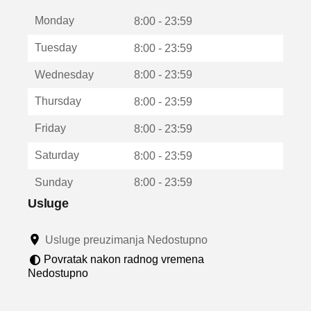
t
Monday
v
8:00 - 23:59
a
Tuesday
8:00 - 23:59
r
a
Wednesday
8:00 - 23:59
u
n
Thursday
8:00 - 23:59
o
v
Friday
8:00 - 23:59
o
m
Saturday
8:00 - 23:59
p
r
Sunday
8:00 - 23:59
o
z
Usluge
o
r
Usluge preuzimanja Nedostupno
u
Povratak nakon radnog vremena
Nedostupno