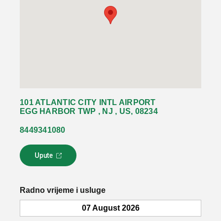
101 ATLANTIC CITY INTL AIRPORT
EGG HARBOR TWP , NJ , US, 08234
8449341080
Upute
L
i
n
k
Radno vrijeme i usluge
s
e
07 August 2026
o