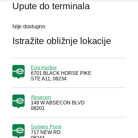
Upute do terminala
Nije dostupno
Istražite obližnje lokacije
Egg Harbor
6701 BLACK HORSE PIKE
STE A11, 08234
Absecon
149 W ABSECON BLVD
08201
Somers Point
717 NEW RD
08244