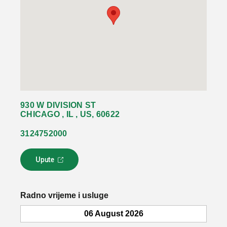
930 W DIVISION ST
CHICAGO , IL , US, 60622
3124752000
Upute
L
i
n
k
Radno vrijeme i usluge
s
e
06 August 2026
o