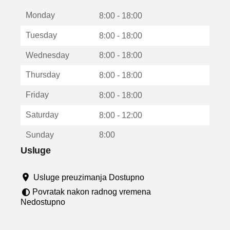
t
Monday
v
8:00 - 18:00
a
Tuesday
8:00 - 18:00
r
a
Wednesday
8:00 - 18:00
u
n
Thursday
8:00 - 18:00
o
v
Friday
8:00 - 18:00
o
m
Saturday
8:00 - 12:00
p
r
Sunday
8:00
o
z
Usluge
o
r
Usluge preuzimanja Dostupno
u
Povratak nakon radnog vremena
Nedostupno