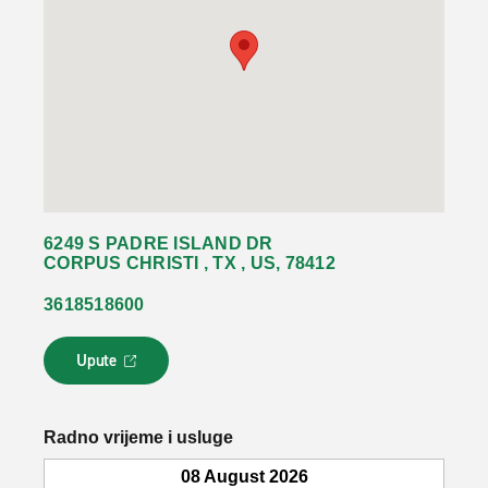
6249 S PADRE ISLAND DR
CORPUS CHRISTI , TX , US, 78412
3618518600
Upute
L
i
n
k
Radno vrijeme i usluge
s
e
08 August 2026