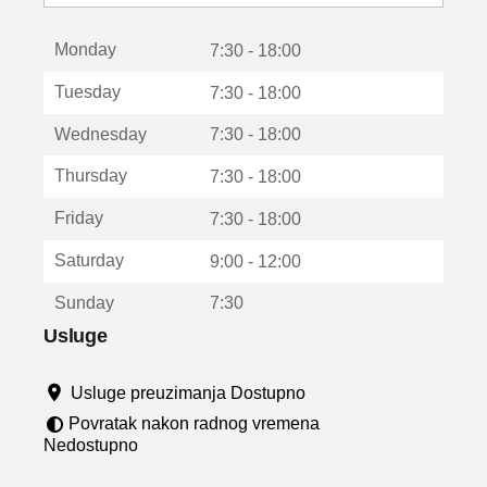
o
t
Monday
v
7:30 - 18:00
a
Tuesday
7:30 - 18:00
r
a
Wednesday
7:30 - 18:00
u
n
Thursday
7:30 - 18:00
o
v
Friday
7:30 - 18:00
o
m
Saturday
9:00 - 12:00
p
r
Sunday
7:30
o
z
Usluge
o
r
Usluge preuzimanja Dostupno
u
Povratak nakon radnog vremena
Nedostupno