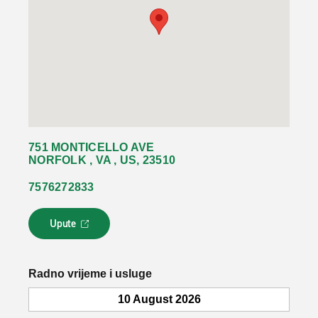
751 MONTICELLO AVE
NORFOLK , VA , US, 23510
7576272833
Upute
L
i
n
k
Radno vrijeme i usluge
s
e
10 August 2026
o