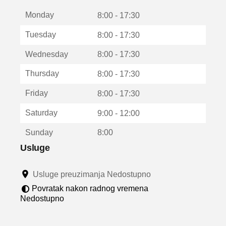
t
Monday
v
8:00 - 17:30
a
Tuesday
8:00 - 17:30
r
a
Wednesday
8:00 - 17:30
u
n
Thursday
8:00 - 17:30
o
v
Friday
8:00 - 17:30
o
m
Saturday
9:00 - 12:00
p
r
Sunday
8:00
o
z
Usluge
o
r
Usluge preuzimanja Nedostupno
u
Povratak nakon radnog vremena
Nedostupno