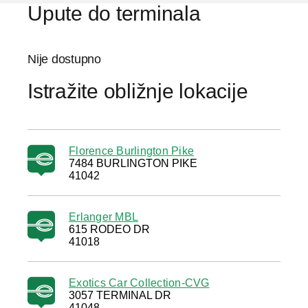
Upute do terminala
Nije dostupno
Istražite obližnje lokacije
Florence Burlington Pike
7484 BURLINGTON PIKE
41042
Erlanger MBL
615 RODEO DR
41018
Exotics Car Collection-CVG
3057 TERMINAL DR
41048