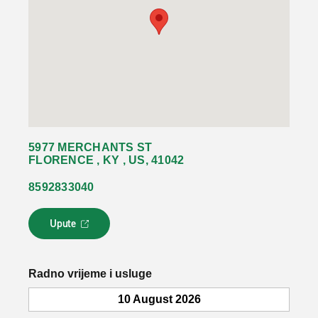
5977 MERCHANTS ST
FLORENCE , KY , US, 41042
8592833040
Upute
L
i
n
k
Radno vrijeme i usluge
s
e
10 August 2026
o