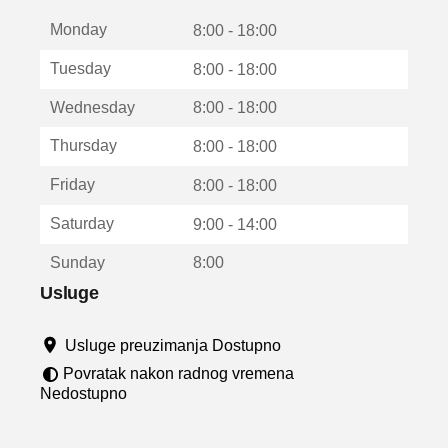
t
Monday
v
8:00 - 18:00
a
Tuesday
8:00 - 18:00
r
a
Wednesday
8:00 - 18:00
u
n
Thursday
8:00 - 18:00
o
v
Friday
8:00 - 18:00
o
m
Saturday
9:00 - 14:00
p
r
Sunday
8:00
o
z
Usluge
o
r
Usluge preuzimanja Dostupno
u
Povratak nakon radnog vremena
Nedostupno