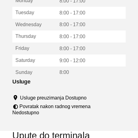
Monday
v
8:00 - 17:00
a
Tuesday
8:00 - 17:00
r
a
Wednesday
8:00 - 17:00
u
n
Thursday
8:00 - 17:00
o
v
Friday
8:00 - 17:00
o
m
Saturday
9:00 - 12:00
p
r
Sunday
8:00
o
z
Usluge
o
r
Usluge preuzimanja Dostupno
u
Povratak nakon radnog vremena
Nedostupno
Upute do terminala