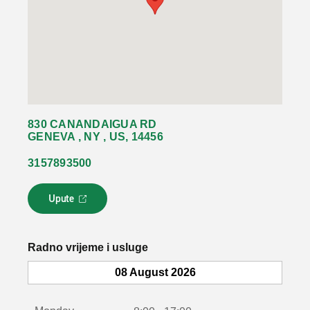
830 CANANDAIGUA RD
GENEVA , NY , US, 14456
3157893500
Upute
L
i
n
k
Radno vrijeme i usluge
s
e
08 August 2026
o
t