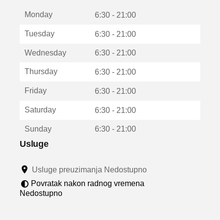
t
Monday
v
6:30 - 21:00
a
Tuesday
6:30 - 21:00
r
a
Wednesday
6:30 - 21:00
u
n
Thursday
6:30 - 21:00
o
v
Friday
6:30 - 21:00
o
m
Saturday
6:30 - 21:00
p
r
Sunday
6:30 - 21:00
o
z
Usluge
o
r
Usluge preuzimanja Nedostupno
u
Povratak nakon radnog vremena
Nedostupno