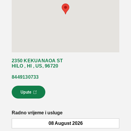
2350 KEKUANAOA ST
HILO , HI , US, 96720
8449130733
Upute
L
i
n
k
Radno vrijeme i usluge
s
e
08 August 2026
o