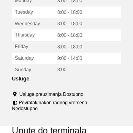
Monday
v
8:00 - 18:00
a
Tuesday
8:00 - 18:00
r
a
Wednesday
8:00 - 18:00
u
n
Thursday
8:00 - 18:00
o
v
Friday
8:00 - 18:00
o
m
Saturday
9:00 - 14:00
p
r
Sunday
8:00
o
z
Usluge
o
r
Usluge preuzimanja Dostupno
u
Povratak nakon radnog vremena
Nedostupno
Upute do terminala