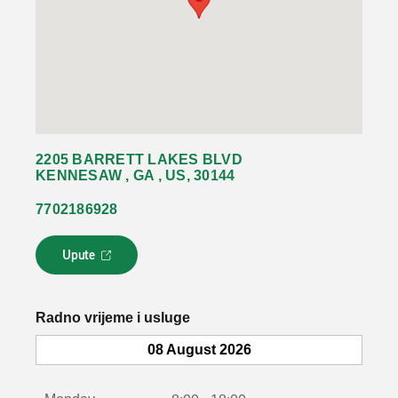
2205 BARRETT LAKES BLVD
KENNESAW , GA , US, 30144
7702186928
Upute
L
i
n
k
Radno vrijeme i usluge
s
e
08 August 2026
o
t