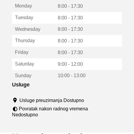
t
Monday
v
8:00 - 17:30
a
Tuesday
8:00 - 17:30
r
a
Wednesday
8:00 - 17:30
u
n
Thursday
8:00 - 17:30
o
v
Friday
8:00 - 17:30
o
m
Saturday
9:00 - 12:00
p
r
Sunday
10:00 - 13:00
o
z
Usluge
o
r
Usluge preuzimanja Dostupno
u
Povratak nakon radnog vremena
Nedostupno