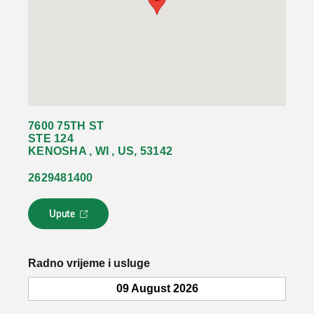
7600 75TH ST
STE 124
KENOSHA , WI , US, 53142
2629481400
Upute
L
i
n
k
Radno vrijeme i usluge
s
e
09 August 2026
o