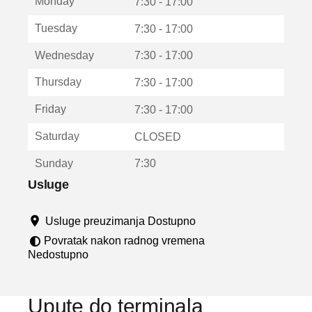
Monday
v
7:30 - 17:00
a
Tuesday
7:30 - 17:00
r
a
Wednesday
7:30 - 17:00
u
n
Thursday
7:30 - 17:00
o
v
Friday
7:30 - 17:00
o
m
Saturday
CLOSED
p
r
Sunday
7:30
o
z
Usluge
o
r
Usluge preuzimanja Dostupno
u
Povratak nakon radnog vremena
Nedostupno
Upute do terminala