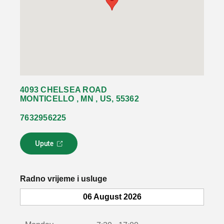
4093 CHELSEA ROAD
MONTICELLO , MN , US, 55362
7632956225
Upute
L
i
n
k
Radno vrijeme i usluge
s
e
06 August 2026
o
t