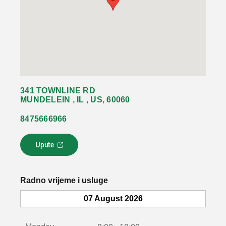
341 TOWNLINE RD
MUNDELEIN , IL , US, 60060
8475666966
Upute
L
i
n
k
Radno vrijeme i usluge
s
e
07 August 2026
o
t