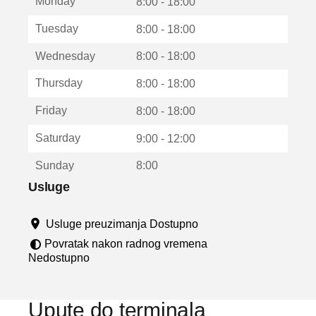
Monday
v
8:00 - 18:00
a
Tuesday
8:00 - 18:00
r
a
Wednesday
8:00 - 18:00
u
n
Thursday
8:00 - 18:00
o
v
Friday
8:00 - 18:00
o
m
Saturday
9:00 - 12:00
p
r
Sunday
8:00
o
z
Usluge
o
r
Usluge preuzimanja Dostupno
u
Povratak nakon radnog vremena
Nedostupno
Upute do terminala