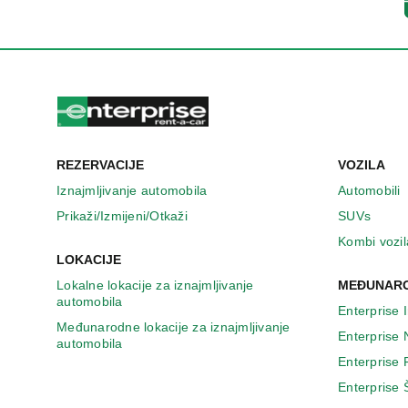
n
o
v
o
m
p
r
o
z
REZERVACIJE
VOZILA
o
r
Iznajmljivanje automobila
Automobili
u
Prikaži/Izmijeni/Otkaži
SUVs
Kombi vozil
LOKACIJE
Lokalne lokacije za iznajmljivanje
MEĐUNARO
automobila
Enterprise 
Međunarodne lokacije za iznajmljivanje
Enterprise
automobila
Enterprise
Enterprise 