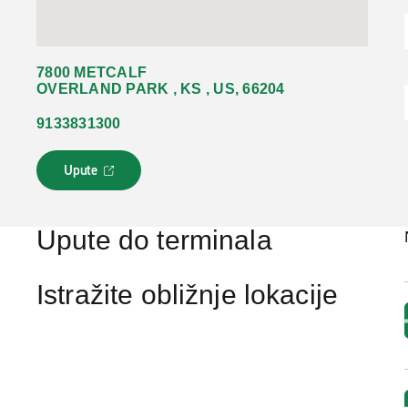
7800 METCALF
OVERLAND PARK , KS , US, 66204
9133831300
Upute
L
i
n
k
Upute do terminala
s
e
o
Istražite obližnje lokacije
t
v
a
r
a
u