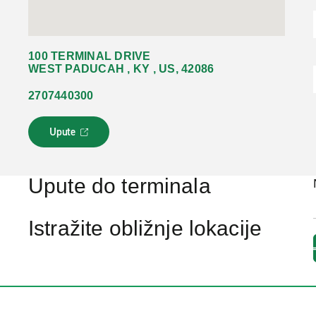
100 TERMINAL DRIVE
WEST PADUCAH , KY , US, 42086
2707440300
Upute
L
i
n
k
Upute do terminala
s
e
o
Istražite obližnje lokacije
t
v
a
r
a
u