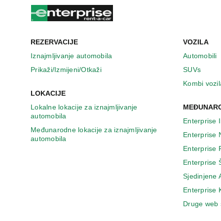
n
o
v
o
m
REZERVACIJE
VOZILA
p
Iznajmljivanje automobila
Automobili
r
Prikaži/Izmijeni/Otkaži
SUVs
o
z
Kombi vozil
o
LOKACIJE
r
Lokalne lokacije za iznajmljivanje
MEĐUNARO
u
automobila
Enterprise 
Međunarodne lokacije za iznajmljivanje
Enterprise
automobila
Enterprise
Enterprise 
Sjedinjene
Enterprise
Druge web 