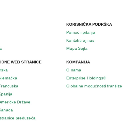
KORISNIČKA PODRŠKA
Pomoć i pitanja
Kontaktiraj nas
a
Mapa Sajta
DNE WEB STRANICE
KOMPANIJA
Irska
O nama
 Njemačka
Enterprise Holdings®
 Francuska
Globalne mogućnosti franšize
Španija
 Američke Države
 Κanada
stranice preduzeća