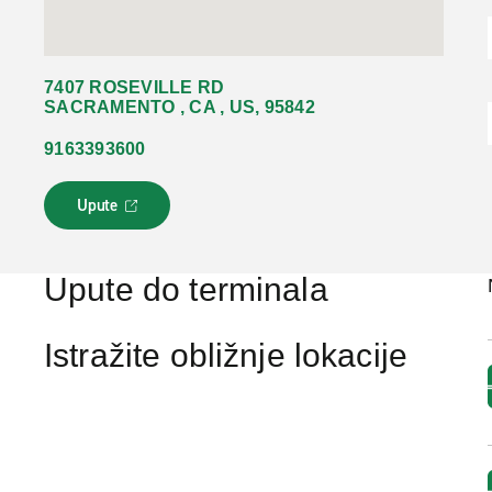
7407 ROSEVILLE RD
SACRAMENTO , CA , US, 95842
9163393600
Upute
L
i
n
k
Upute do terminala
s
e
o
Istražite obližnje lokacije
t
v
a
r
a
u