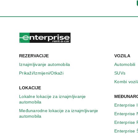
n
o
v
o
m
p
r
o
z
REZERVACIJE
VOZILA
o
r
Iznajmljivanje automobila
Automobili
u
Prikaži/Izmijeni/Otkaži
SUVs
Kombi vozil
LOKACIJE
Lokalne lokacije za iznajmljivanje
MEĐUNARO
automobila
Enterprise 
Međunarodne lokacije za iznajmljivanje
Enterprise
automobila
Enterprise
Enterprise 