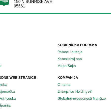
150 N SUNRISE AVE
95661
KORISNIČKA PODRŠKA
Pomoć i pitanja
Kontaktiraj nas
a
Mapa Sajta
DNE WEB STRANICE
KOMPANIJA
Irska
O nama
 Njemačka
Enterprise Holdings®
 Francuska
Globalne mogućnosti franšize
Španija