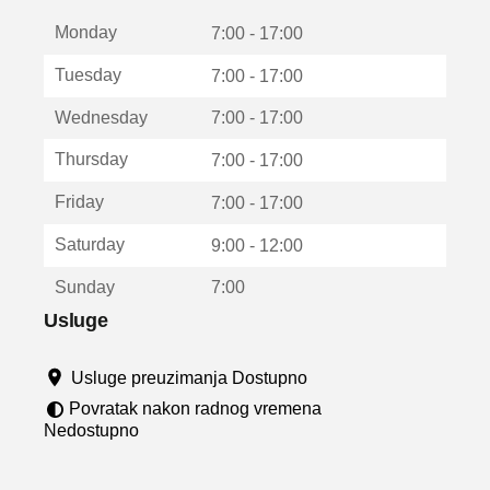
t
Monday
v
7:00 - 17:00
a
Tuesday
7:00 - 17:00
r
a
Wednesday
7:00 - 17:00
u
n
Thursday
7:00 - 17:00
o
v
Friday
7:00 - 17:00
o
m
Saturday
9:00 - 12:00
p
r
Sunday
7:00
o
z
Usluge
o
r
Usluge preuzimanja Dostupno
u
Povratak nakon radnog vremena
Nedostupno