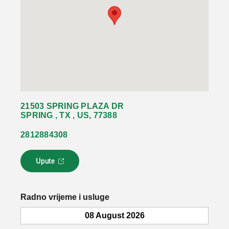
21503 SPRING PLAZA DR
SPRING , TX , US, 77388
2812884308
Upute
L
i
n
k
Radno vrijeme i usluge
s
e
08 August 2026
o