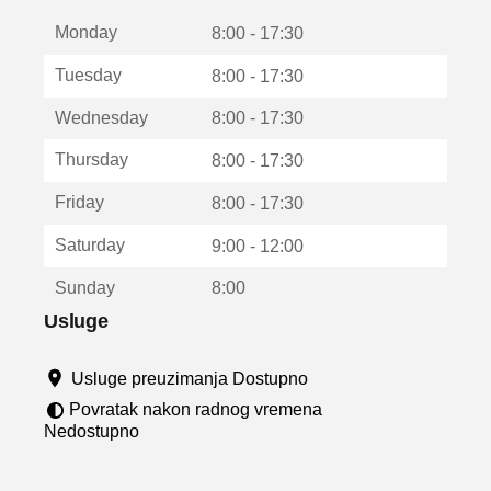
t
Monday
v
8:00 - 17:30
a
Tuesday
8:00 - 17:30
r
a
Wednesday
8:00 - 17:30
u
n
Thursday
8:00 - 17:30
o
v
Friday
8:00 - 17:30
o
m
Saturday
9:00 - 12:00
p
r
Sunday
8:00
o
z
Usluge
o
r
Usluge preuzimanja Dostupno
u
Povratak nakon radnog vremena
Nedostupno