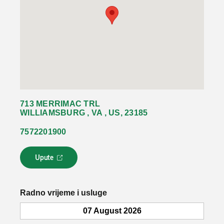
713 MERRIMAC TRL
WILLIAMSBURG , VA , US, 23185
7572201900
Upute
L
i
n
k
Radno vrijeme i usluge
s
e
07 August 2026
o