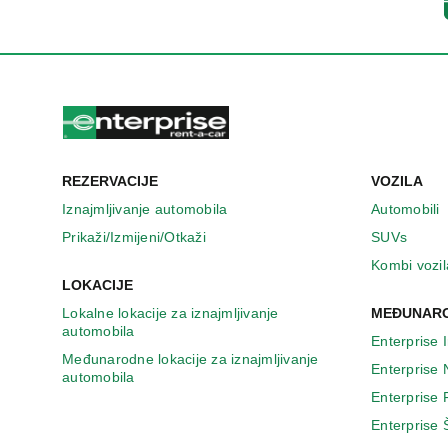
n
o
v
o
m
p
r
o
z
REZERVACIJE
VOZILA
o
r
Iznajmljivanje automobila
Automobili
u
Prikaži/Izmijeni/Otkaži
SUVs
Kombi vozil
LOKACIJE
Lokalne lokacije za iznajmljivanje
MEĐUNARO
automobila
Enterprise 
Međunarodne lokacije za iznajmljivanje
Enterprise
automobila
Enterprise
Enterprise 