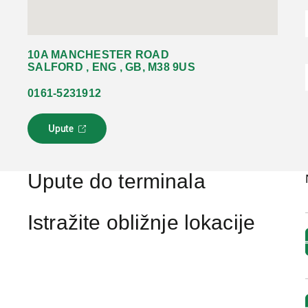
10A MANCHESTER ROAD
SALFORD , ENG , GB, M38 9US
0161-5231912
Upute
L
i
n
k
Upute do terminala
s
e
o
Istražite obližnje lokacije
t
v
a
r
a
u