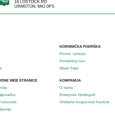
16 LOSTOCK RD
URMSTON, M41 0PS
KORISNIČKA PODRŠKA
Pomoć i pitanja
Kontaktiraj nas
a
Mapa Sajta
DNE WEB STRANICE
KOMPANIJA
Irska
O nama
 Njemačka
Enterprise Holdings®
 Francuska
Globalne mogućnosti franšize
Španija